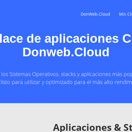
DonWeb.Cloud
Mis Cl
lace de aplicaciones 
Donweb.Cloud
 los Sistemas Operativos, stacks y aplicaciones más po
listo para utilizar y optimizado para el más alto rendim
Aplicaciones & S