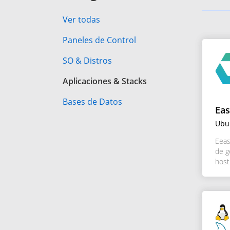
Ver todas
Paneles de Control
SO & Distros
Aplicaciones & Stacks
Bases de Datos
Eas
Ubu
Eeas
de g
host
admi
domi
corr
efici
facil
para