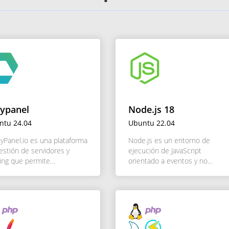
ypanel
Node.js 18
ntu 24.04
Ubuntu 22.04
yPanel.io es una plataforma
Node.js es un entorno de
estión de servidores y
ejecución de JavaScript
ing que permite
orientado a eventos y no
nistrar servicios web,
bloqueante, diseñado para
nios, bases de datos y
construir aplicaciones
VER DETALLE
VER DETALLE
eos de manera sencilla y
escalables en red. Su enfoque
ente. Su interfaz intuitiva
en la eficiencia y la
ita la administración tanto
concurrencia permite a los
INSTALAR
INSTALAR
 desarrolladores como para
desarrolladores construir