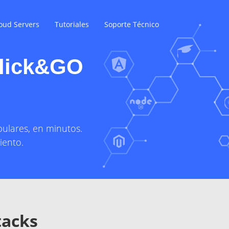
oud Servers
Tutoriales
Soporte Técnico
Click&GO
pulares, en minutos.
iento.
tacks