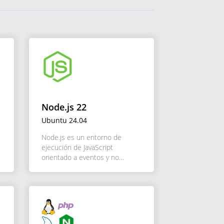
Node.js 22
Ubuntu 24.04
Node.js es un entorno de
ejecución de JavaScript
orientado a eventos y no
bloqueante, diseñado para
construir aplicaciones
VER DETALLE
escalables en red. Su enfoque
en la eficiencia y la
concurrencia permite a los
INSTALAR
desarrolladores construir